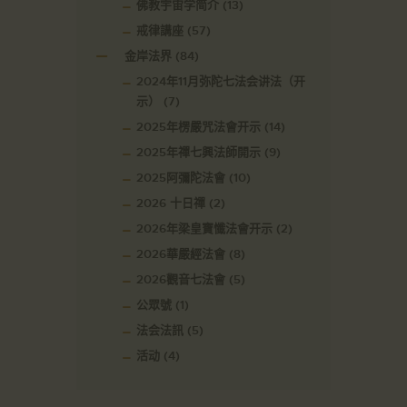
佛教宇宙学简介
(13)
戒律講座
(57)
金岸法界
(84)
2024年11月弥陀七法会讲法（开
示）
(7)
2025年楞嚴咒法會开示
(14)
2025年禪七興法師開示
(9)
2025阿彌陀法會
(10)
2026 十日禪
(2)
2026年梁皇寶懺法會开示
(2)
2026華嚴經法會
(8)
2026觀音七法會
(5)
公眾號
(1)
法会法訊
(5)
活动
(4)