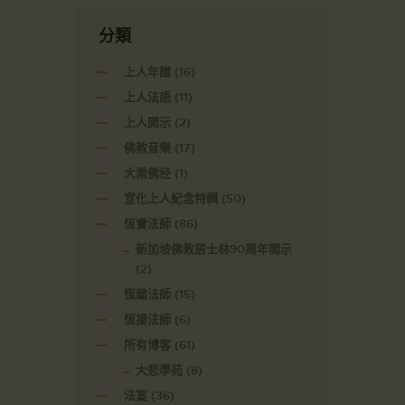
分類
上人年譜
(16)
上人法語
(11)
上人開示
(2)
佛教音樂
(17)
大乘佛经
(1)
宣化上人紀念特輯
(50)
恆實法師
(86)
新加坡佛教居士林90周年開示
(2)
恆懿法師
(15)
恆揚法師
(6)
所有博客
(61)
大悲學苑
(8)
法宴
(36)