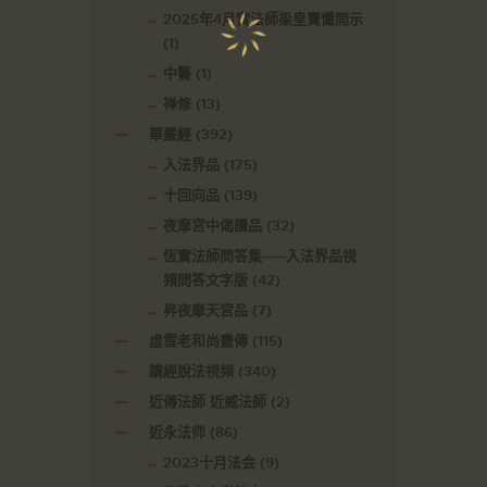
2025年4月實法師梁皇寶懺開示
(1)
中醫
(1)
禅修
(13)
華嚴經
(392)
入法界品
(175)
十回向品
(139)
夜摩宮中偈讚品
(32)
恆實法師問答集——入法界品視
頻問答文字版
(42)
昇夜摩天宮品
(7)
虛雲老和尚畫傳
(115)
講經說法視頻
(340)
近傳法師 近威法師
(2)
近永法师
(86)
2023十月法会
(9)