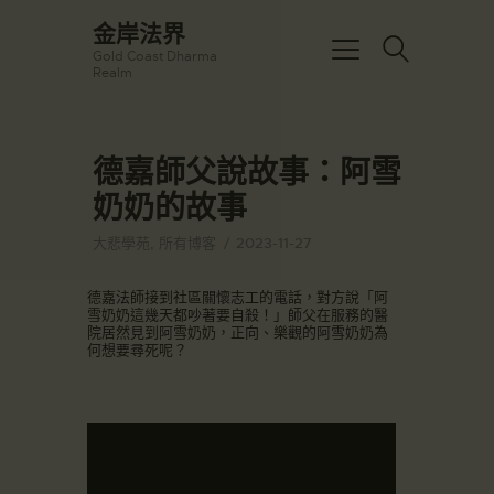
☀️法宴：華嚴經入法界品第三十九 ☀️
金岸法界
🙏講者：上恆下實法師 (Rev. Heng
Gold Coast Dharma
Sure)
金岸法界
Realm
⏰北京时间
Gold Coast Dharma Realm
每周日，中午10：30 - 12：00
⏰昆士兰时间
每周日，下午12：30 - 14：00
德嘉師父說故事：阿雪
主頁
⏰California Time
Got it!
09:30 - 11:00pm Every Sat
奶奶的故事
金岸活動|EVENTS
👉Zoom Link 链接：
https://drba-
講經說法
大悲學苑
,
所有博客
2023-11-27
org.zoom.us/j/84914586289
關於金岸
👉Meeting ID 会议号：84914586289
🔔提醒:
德嘉法師接到社區關懷志工的電話，對方說「阿
宣化上人
雪奶奶這幾天都吵著要自殺！」師父在服務的醫
一、請以【全名+所在地】方式加入會
院居然見到阿雪奶奶，正向、樂觀的阿雪奶奶為
議。
文章匯總
何想要尋死呢？
教育培德
聯繫我們
登录|LOGIN