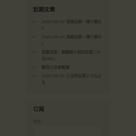
近期文章
2026-08-07 恆興法師－禪十開示
2
2026-08-06 恆興法師－禪十開示
1
恒實法師：華嚴經十迴向品第二十
五(140)
觀音七法會圓滿
2026.08.02-入法界品第三十九之
五
订阅
姓名*