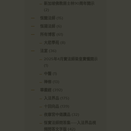
新加坡佛教居士林90周年開示
(2)
恆懿法師
(15)
恆揚法師
(6)
所有博客
(61)
大悲學苑
(8)
法宴
(36)
2025年4月實法師梁皇寶懺開示
(1)
中醫
(1)
禅修
(13)
華嚴經
(392)
入法界品
(175)
十回向品
(139)
夜摩宮中偈讚品
(32)
恆實法師問答集——入法界品視
頻問答文字版
(42)