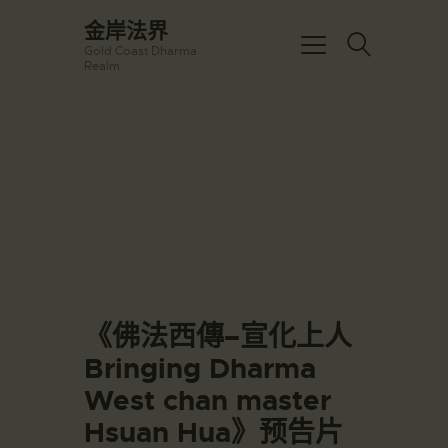
☀️法宴：華嚴經入法界品第三十九 ☀️
金岸法界
🙏講者：上恆下實法師 (Rev. Heng Sure)
Gold Coast Dharma
⏰北京时间
金岸法界
Realm
每周日，中午10：30 - 12：00
Gold Coast Dharma Realm
⏰昆士兰时间
每周日，下午12：30 - 14：00
⏰California Time
Got it!
主頁
09:30 - 11:00pm Every Sat
👉Zoom Link 链接：
金岸活動|EVENTS
https://drba-org.zoom.us/j/84914586289
👉Meeting ID 会议号：84914586289
講經說法
🔔提醒:
關於金岸
一、請以【全名+所在地】方式加入會議。
宣化上人
文章匯總
《佛法西傳–宣化上人
教育培德
Bringing Dharma
聯繫我們
West chan master
登录|LOGIN
Hsuan Hua》预告片