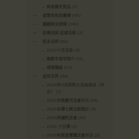
昇夜摩天宮品
(7)
虛雲老和尚畫傳
(115)
講經說法視頻
(340)
近傳法師 近威法師
(2)
近永法师
(86)
2023十月法会
(9)
佛教宇宙学简介
(13)
戒律講座
(57)
金岸法界
(84)
2024年11月弥陀七法会讲法（开
示）
(7)
2025年楞嚴咒法會开示
(14)
2025年禪七興法師開示
(9)
2025阿彌陀法會
(10)
2026 十日禪
(2)
2026年梁皇寶懺法會开示
(2)