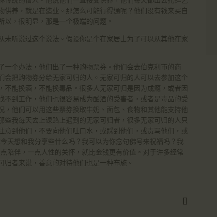
林传统的僧人。他说他们一直接受供养，他们每天都出去托钵乞
物供养，就是在造业。那怎么可能行得通呢？他们没有钱来买自
所以，很明显，那是一个极端的问题。
从未听说过这个说法。假设你是个在家居士为了可以从其他在家
了一个办法，他们出了一种购物票券。他们会去伯克利市的商
们会把购物券分给无家可归的人。无家可归的人可以去参加这个
，不能换酒，不能换毒品。很多人无家可归是因为成瘾，或者因
找不到工作，他们也很容易成为酗酒的受害者，或者是毒品的受
况，他们可以用这些票券换取牛奶、面包、食物和其他能支持他
那些我每天去上课路上遇到的无家可归者，很多无家可归的人只
注意到他们，不要向他们吐口水，或踩到他们，或责骂他们，或
你今天想和我分享些什么吗？我可以为你念句佛号来祝福吗？我
一点陪伴，一点人性的关怀，就比金钱更有价值。对于许多经常
可归者来说，善意的对待他们也是一种布施。