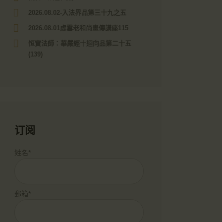
2026.08.02-入法界品第三十九之五
2026.08.01虛雲老和尚畫傳講座115
恒實法師：華嚴經十迴向品第二十五
(139)
订阅
姓名*
郵箱*