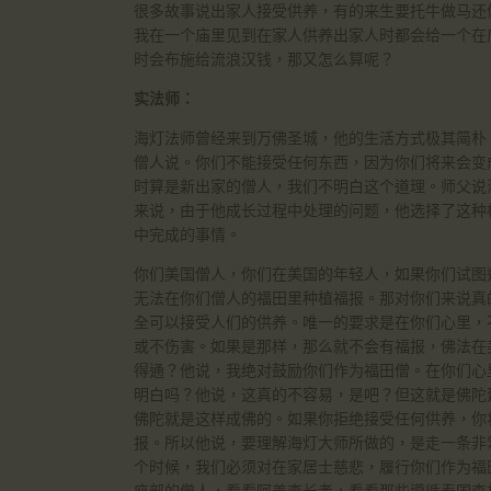
很多故事说出家人接受供养，有的来生要托牛做马还
我在一个庙里见到在家人供养出家人时都会给一个在
时会布施给流浪汉钱，那又怎么算呢？
实法师：
海灯法师曾经来到万佛圣城，他的生活方式极其简朴
僧人说。你们不能接受任何东西，因为你们将来会变
时算是新出家的僧人，我们不明白这个道理。师父说
来说，由于他成长过程中处理的问题，他选择了这种
中完成的事情。
你们美国僧人，你们在美国的年轻人，如果你们试图
无法在你们僧人的福田里种植福报。那对你们来说真
全可以接受人们的供养。唯一的要求是在你们心里，
或不伤害。如果是那样，那么就不会有福报，佛法在
得通？他说，我绝对鼓励你们作为福田僧。在你们心
明白吗？他说，这真的不容易，是吧？但这就是佛陀
佛陀就是这样成佛的。如果你拒绝接受任何供养，你
报。所以他说，要理解海灯大师所做的，是走一条非
个时候，我们必须对在家居士慈悲，履行你们作为福