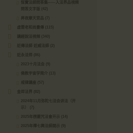
恆實法師問答集——入法界品視頻
問答文字版
(42)
昇夜摩天宮品
(7)
虛雲老和尚畫傳
(115)
講經說法視頻
(340)
近傳法師 近威法師
(2)
近永法师
(86)
2023十月法会
(9)
佛教宇宙学简介
(13)
戒律講座
(57)
金岸法界
(82)
2024年11月弥陀七法会讲法（开
示）
(7)
2025年楞嚴咒法會开示
(14)
2025年禪七興法師開示
(9)