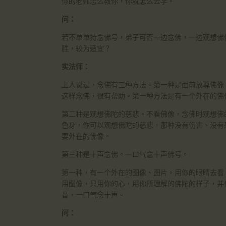
你的老师怎么教你，你就怎么去学。
问：
若不单单持念佛号，弟子可否一边念佛，一边观想佛
胜，较为适宜？
实法师：
上人说过，念佛有三种方法。第一种是面前放尊佛像
这样念佛，很有帮助。第一种方法是有一个外在的佛
第二种是观想佛陀的慈悲。不看佛像，念佛时观想佛
色身，你可以观想佛陀的慈悲，那种没有伤害、没有
要外在的佛像。
第三种是十声念佛。一口气念十声佛号。
第一种，有一个外在的图像、图片。用你的眼睛去看
用图像，只用你的心，用你所理解的佛陀的样子，并
音，一口气念十声。
问：