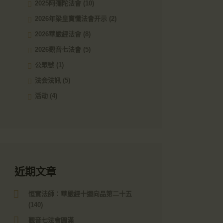
2025阿彌陀法會
(10)
2026年梁皇寶懺法會开示
(2)
2026華嚴經法會
(8)
2026觀音七法會
(5)
公眾號
(1)
法会法訊
(5)
活动
(4)
近期文章
恒實法師：華嚴經十迴向品第二十五
(140)
觀音七法會圓滿