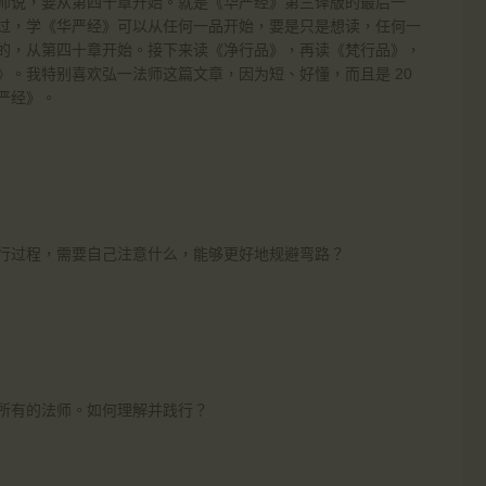
师说，要从第四十章开始。就是《华严经》第三译版的最后一
过，学《华严经》可以从任何一品开始，要是只是想读，任何一
的，从第四十章开始。接下来读《净行品》，再读《梵行品》，
。我特别喜欢弘一法师这篇文章，因为短、好懂，而且是 20
严经》。
行过程，需要自己注意什么，能够更好地规避弯路？
所有的法师。如何理解并践行？