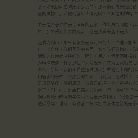
座部的僧人，看看阿姜查长老，看看那些遵循泰国森
食。如果提问者的原则是真的，那么他们每天接受食
己的食物，那么他们就应该饿死吗？答案是那样吗？
关于是否必须供养寺庙里的在家工作人员的问题？我
居士那里得到供养而致富？这在我看来这不是法。
在伯克利市，那里有很多无家可归的人，当地人想出
店，谈合作，我们买你的东西，你给我们购物券，我
活动的任何商店换吃的，喝的，用的。但是不能换钱
为精神疾病。许多退伍军人发现他们在为国家服务后
害者。所以，我们不希望通过钱来加重他们上瘾的状
们需求的东西。根据我的经验，当时我正在读博士，
是想要陪伴。他们想要一句善意的话。他们希望有人
诅咒他们，而只是坐在某人旁边问一句：“你好吗？
能听听您小时候的事情吗？我很乐意倾听。”仅仅是
遭受辱骂、诽谤，有时甚至被踢打或身体虐待的无家