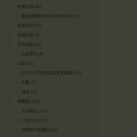
恆實法師
(86)
新加坡佛教居士林90周年開示
(2)
恆懿法師
(15)
恆揚法師
(6)
所有博客
(61)
大悲學苑
(8)
法宴
(36)
2025年4月實法師梁皇寶懺開示
(1)
中醫
(1)
禅修
(13)
華嚴經
(392)
入法界品
(175)
十回向品
(139)
夜摩宮中偈讚品
(32)