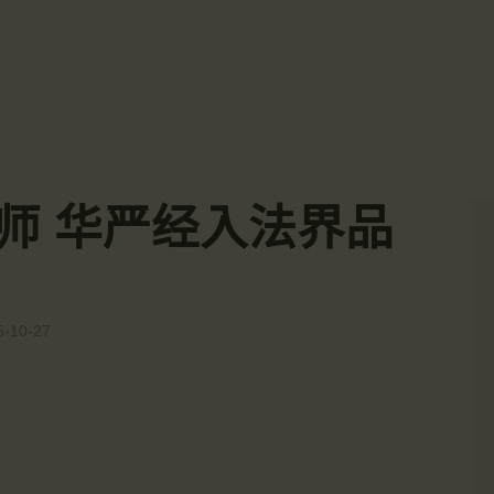
主頁
☀️法宴：華嚴經入法界品第三十九 ☀️
🙏講者：上恆下實法師 (Rev. Heng Sure)
金岸活動|EVENTS
⏰北京时间
金岸法界
每周日，中午10：30 - 12：00
⏰昆士兰时间
Gold Coast Dharma Realm
講經說法
每周日，下午12：30 - 14：00
⏰California Time
關於金岸
09:30 - 11:00pm Every Sat
👉Zoom Link 链接：
-实法师 华严经入法界品
https://drba-org.zoom.us/j/84914586289
宣化上人
👉Meeting ID 会议号：84914586289
🔔提醒:
文章匯總
一、請以【全名+所在地】方式加入會議。
教育培德
5-10-27
聯繫我們
登录|LOGIN