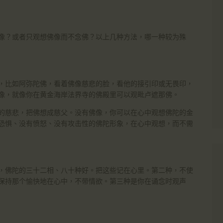
像？或者只观想佛像而不念佛？以上几种方法，哪一种较为殊
，比如阿弥陀佛，看着佛像慈悲的脸，看他的接引印或无畏印，
像，就像你在黄金海岸法界寺的佛殿里可以观毗卢遮那佛。
的慈悲，把佛想成慈父。没有佛像，你可以在心中观想佛陀的金
恐惧、没有愤怒、没有攻击性的佛陀形象，在心中观想，而不需
，佛陀的三十二相、八十种好。把这些记在心里。第二种，不使
保持那个愉快地在心中，不带情欲。第三种是你在诵念时观声