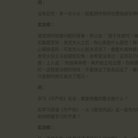
问：
没有忍住，发一次小火，就能把所有的功德烧成灰烬
实法师：
我觉得你知道问题的答案。师父说：“我于往昔时，
实能感受到。发完大火之后，你心里是什么感觉？我
心保持温热，可发完火心就冰凉凉了，像整片森林被
发完火后立马会感到后悔，会希望没发过，这其实已经
题，上人说：“你就再来吧，再开始立功立德。你知
的。这就是功德的特性，不是烧没了就永远没了，重
只是暂时把它盖住了而已。
问：
学习《华严经》玄谈，需要把握的要点是什么？
如学习读诵《华严经》，从《离世间品》这一品作为
如何把握学习的节奏？
实法师：