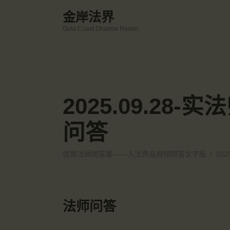
金岸法界
Gold Coast Dharma Realm
2025.09.28
问答
恆實法師問答集——入法界品視頻問答文字版
202
法师问答