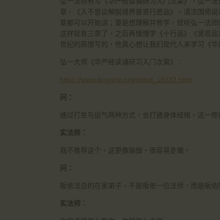
弘一法师有写《华严经读诵研习入门次第》，弘一法
章，《入不思议解脱境界普贤行愿品》。清凉国师说
章都可以开始读；要是想理解并修学，就听弘一法师
这样就有三章了，之后再慢慢学《十行品》《贤首品》
世纪的高僧写的，他真心想让我们现代人来学习《华
弘一大师《华严经读诵研习入门次第》：
https://www.lingyinsi.org/detail_15332.html
问：
通过打坐与运气两种方式，去打通身体经络。这一修
实法师：
我不推荐这个，这更像瑜伽。很容易走偏。
问：
皈依法总的在家弟子，不是皈依一位法师，而是皈依
实法师：