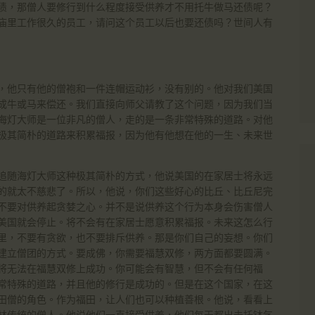
债，那僧人要修行到什么程度接受供养才不用托牛做马还债呢？
庙里工作很久的员工，请问这个员工以后也要还债吗？世间人有
，他只有他的僧袍和一件连帽运动衫，没有别的。他对我们美国
成牛或马来偿还。我们直接向师父请教了这个问题，因为我们当
海灯大师是一位非凡的僧人，走的是一条非常特殊的道路。对他
极其简朴的道路来积累福报，因为他有他想在他的一生、未来世
追随海灯大师这种极其简朴的方式，他说美国的在家居士将永远
的就太不慈悲了。所以，他说，你们这些好心的比丘、比丘尼完
不要对供养起贪婪之心。并不是说供养这个行为本身会伤害僧人
美国就会停止。将不会有在家居士愿意积累福报。未来这怎么行
里，不要有贪欲，也不要排斥供养。那是你们自己的妄想。你们
建立僧团的方式。要成佛，你需要福慧双修，两方面都要圆满。
将无法在福慧双修上成功。你可能会有智慧，但不会有任何福
常特殊的道路，并且他的修行是成功的。但是在这个国家，在这
田僧的角色。作为福田，让人们也可以种植善根。他说，看看上