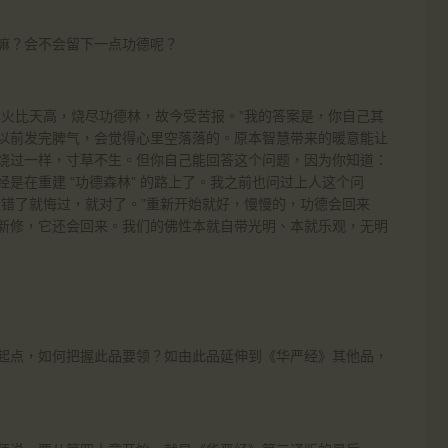
嘛？会不会留下一点功德呢？
瞋火比天高，烧尽功德林，故今受苦报。”我的答案是，你自己其
以前发完脾气，会觉得心里空落落的。原本智慧带来的暖意能让
烧过一样，寸草不生。但你自己能回答这个问题，因为你知道：
是在重建 “功德森林” 的路上了。我之前也问过上人这个问
道错了就悔过，就对了。”重新开始就好，慢慢的，功德会回来
新修，它还会回来。我们的佛性本就自带光明、本就乐观，无明
起点，如何把握此品要领？如由此品延伸到《华严经》其他品，