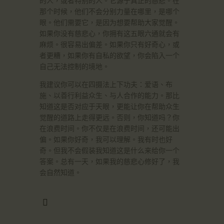
的人，或者特别的人。它源于真正的慈悲。在
那个时候，他们不会分别力量在哪里，是哪个
眼。他们需要它，是因为想要帮助大家觉醒。
如果你没有慈悲心，你拥有这五眼六通就会有
麻烦。很容易出偏差。如果你只有好奇心，或
者更糟，如果你有自私的欲望，你会陷入一个
自己无法控制的境地。
我建议你可以在四摄法上下功夫：爱语、布
施、以善行利益众生、与人合作的能力。那比
知道这是否对应于天眼，更能让你在帮助众生
觉醒的道路上走得更远。否则，你知道吗？你
在浪费时间。你不仅是在浪费时间，还可能出
偏。如果你好奇，我可以理解。我有时也好
奇。但我不会假装我知道这是什么来给你一个
答案。总有一天，如果我的慈悲心修好了，我
会自然知道。