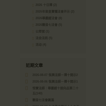
2026 十日禪
(2)
2026年梁皇寶懺法會开示
(2)
2026華嚴經法會
(8)
2026觀音七法會
(5)
公眾號
(1)
法会法訊
(5)
活动
(4)
近期文章
2026-08-07 恆興法師－禪十開示2
2026-08-06 恆興法師－禪十開示1
恒實法師：華嚴經十迴向品第二十
五(140)
觀音七法會圓滿