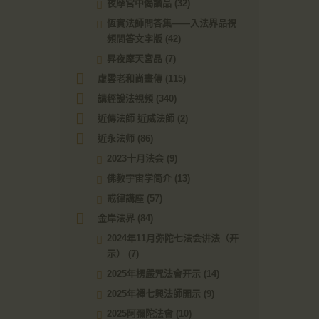
夜摩宮中偈讚品
(32)
恆實法師問答集——入法界品視
頻問答文字版
(42)
昇夜摩天宮品
(7)
虛雲老和尚畫傳
(115)
講經說法視頻
(340)
近傳法師 近威法師
(2)
近永法师
(86)
2023十月法会
(9)
佛教宇宙学简介
(13)
戒律講座
(57)
金岸法界
(84)
2024年11月弥陀七法会讲法（开
示）
(7)
2025年楞嚴咒法會开示
(14)
2025年禪七興法師開示
(9)
2025阿彌陀法會
(10)