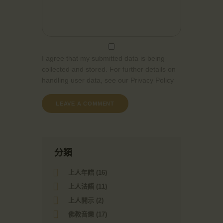
I agree that my submitted data is being
collected and stored. For further details on
handling user data, see our
Privacy Policy
分類
上人年譜
(16)
上人法語
(11)
上人開示
(2)
佛教音樂
(17)