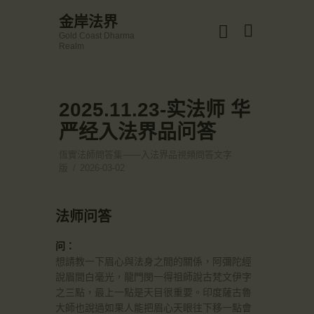
☀️法宴：華嚴經入法界品第三十九 ☀️
金岸法界
🙏講者：上恆下實法師 (Rev. Heng Sure)
Gold Coast Dharma
⏰北京时间
金岸法界
Realm
每周日，中午10：30 - 12：00
Gold Coast Dharma Realm
⏰昆士兰时间
每周日，下午12：30 - 14：00
⏰California Time
Got it!
2025.11.23-实法师 华
主頁
09:30 - 11:00pm Every Sat
👉Zoom Link 链接：
严经入法界品问答
金岸活動|EVENTS
https://drba-org.zoom.us/j/84914586289
👉Meeting ID 会议号：84914586289
講經說法
恆實法師問答集——入法界品視頻問答文字
🔔提醒:
版
2026-03-02
關於金岸
一、請以【全名+所在地】方式加入會議。
宣化上人
法师问答
文章匯總
教育培德
问：
想請教一下眉心與法身之間的關係，阿彌陀經
聯繫我們
說眉間白毫光，龍門閔一得祖師說古梵文伊字
登录|LOGIN
之三點，最上一點是天目很重要。印度薩古魯
大師也說過如果人能把眉心天眼往下移一點會