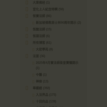
大乘佛经
(1)
宣化上人紀念特輯
(50)
恆實法師
(86)
新加坡佛教居士林90周年開示
(2)
恆懿法師
(15)
恆揚法師
(6)
所有博客
(61)
大悲學苑
(8)
法宴
(36)
2025年4月實法師梁皇寶懺開示
(1)
中醫
(1)
禅修
(13)
華嚴經
(392)
入法界品
(175)
十回向品
(139)