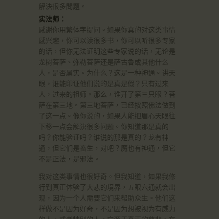
解決很多問題。
实法师：
感谢你用繁体字提问。如果你真的对这类事情
感兴趣，你可以读很多书，你可以听很多专家
的话，但你无法证明这些专家说的话，无论是
龙树菩萨、弥勒菩萨还是萨古鲁或其他什么
人，是否属实。为什么？这是一种神通。讲天
眼，谁能印证他们说的是真是假？只有过来
人，过来的祖师。那么，谁开了第三只眼？菩
萨在第三地。第三地菩萨，已经按照佛法做到
了这一点。像你说的，如果人能把眉心天眼往
下移一点会解決很多问題。你知道那是真的
吗？你能验证吗？谁说的那是真的？龙有神
通，但它们是畜生，对吧？魔也有神通，但它
不是正法，是邪法。
我对这类事情也很好奇。但我知道，如果我修
行到真正体验了大悲的境界，五眼六通就会出
现，因为一个人需要它们来帮助众生。他们这
样做不是因为好奇，不是因为想被视为有威力