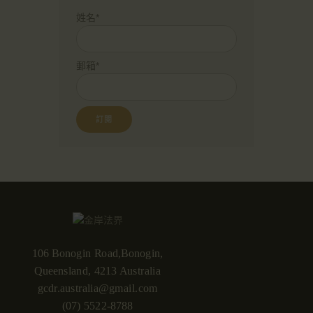
姓名*
郵箱*
106 Bonogin Road,Bonogin,
Queensland, 4213 Australia
gcdr.australia@gmail.com
(07) 5522-8788