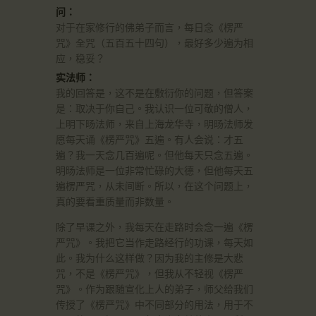
问：
对于在家修行的佛弟子而言，每日念《楞严
咒》全咒（五百五十四句），最好多少遍为相
应，稳妥？
实法师：
我的回答是，这不是在敷衍你的问题，但答案
是：取决于你自己。我认识一位可敬的僧人，
上明下旸法师，来自上海龙华寺，明旸法师发
愿每天诵《楞严咒》五遍。有人会说：才五
遍？我一天念几百遍呢。但他每天只念五遍。
明旸法师是一位非常忙碌的大德，但他每天五
遍楞严咒，从未间断。所以，在这个问题上，
真的要看重质量而非数量。
除了早课之外，我每天在走路时会念一遍《楞
严咒》。我把它当作走路经行的功课，每天如
此。我为什么这样做？因为我的主修是大悲
咒，不是《楞严咒》，但我从不轻视《楞严
咒》。作为跟随宣化上人的弟子，师父给我们
传授了《楞严咒》中不同部分的用法，用于不