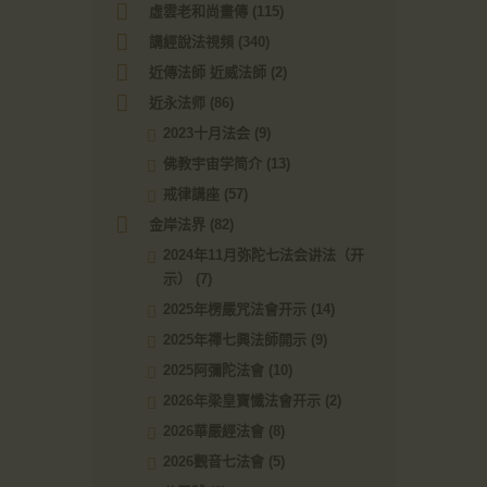
虛雲老和尚畫傳
(115)
講經說法視頻
(340)
近傳法師 近威法師
(2)
近永法师
(86)
2023十月法会
(9)
佛教宇宙学简介
(13)
戒律講座
(57)
金岸法界
(82)
2024年11月弥陀七法会讲法（开
示）
(7)
2025年楞嚴咒法會开示
(14)
2025年禪七興法師開示
(9)
2025阿彌陀法會
(10)
2026年梁皇寶懺法會开示
(2)
2026華嚴經法會
(8)
2026觀音七法會
(5)