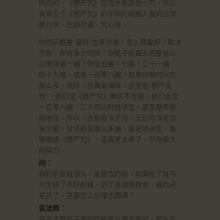
同目的。《楞严咒》包含许多其他小咒，所以
我有五个《楞严咒》的不同片段融入我的日常
修行中，比如召请，咒心等。
你的问题是“最好”念多少遍。怎么算最好？取决
于你。你有多少时间？你能不能每天完整地从
心里背诵一遍？你念五遍、七遍、二十一遍、
四十九遍，或者一百零八遍。如果你有时间念
那么多，很好。在黄金海岸，这里是“楞严圣
寺”，他们念《楞严咒》确实不含糊。他们会念
一百零八遍，二十四小时连续念，甚至整周整
周地念。所以，还是取决于你。无论你决定念
多少遍，就坚持念那么多遍，真正地去念。能
够值遇《楞严咒》，这真是太棒了。尽你最大
的努力。
问：
我奶奶给我馒头，里面含奶粉，如果吃了就与
众生结了不好的缘，扔了是浪费粮食，最后还
是扔了，这事怎么处理才圆满？
实法师：
我不清楚包子用的奶粉是从哪里来的。那头牛