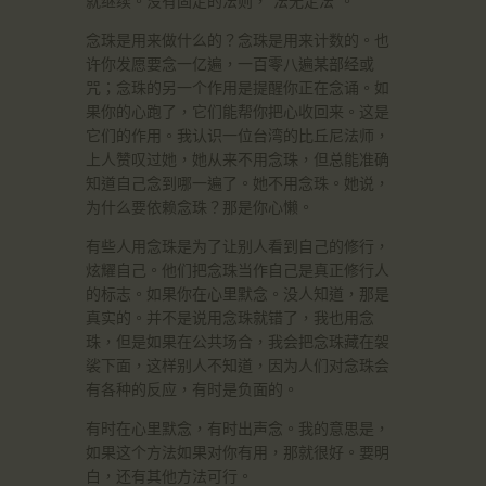
就继续。没有固定的法则，“法无定法”。
念珠是用来做什么的？念珠是用来计数的。也
许你发愿要念一亿遍，一百零八遍某部经或
咒；念珠的另一个作用是提醒你正在念诵。如
果你的心跑了，它们能帮你把心收回来。这是
它们的作用。我认识一位台湾的比丘尼法师，
上人赞叹过她，她从来不用念珠，但总能准确
知道自己念到哪一遍了。她不用念珠。她说，
为什么要依赖念珠？那是你心懒。
有些人用念珠是为了让别人看到自己的修行，
炫耀自己。他们把念珠当作自己是真正修行人
的标志。如果你在心里默念。没人知道，那是
真实的。并不是说用念珠就错了，我也用念
珠，但是如果在公共场合，我会把念珠藏在袈
裟下面，这样别人不知道，因为人们对念珠会
有各种的反应，有时是负面的。
有时在心里默念，有时出声念。我的意思是，
如果这个方法如果对你有用，那就很好。要明
白，还有其他方法可行。