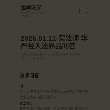
☀️法宴：華嚴經入法界品第三十九 ☀️
金岸法界
🙏講者：上恆下實法師 (Rev. Heng Sure)
Gold Coast Dharma
⏰北京时间
金岸法界
Realm
每周日，中午10：30 - 12：00
Gold Coast Dharma Realm
⏰昆士兰时间
每周日，下午12：30 - 14：00
⏰California Time
Got it!
2026.01.11-实法师 华
主頁
09:30 - 11:00pm Every Sat
👉Zoom Link 链接：
严经入法界品问答
金岸活動|EVENTS
https://drba-org.zoom.us/j/84914586289
👉Meeting ID 会议号：84914586289
講經說法
恆實法師問答集——入法界品視頻問答文字
🔔提醒:
版
2026-03-02
關於金岸
一、請以【全名+所在地】方式加入會議。
宣化上人
法师问答
文章匯總
教育培德
问：
师父家里佛龛摆放位置有什么规矩吗？有些佛
聯繫我們
像是在寺庙流通处请的。
登录|LOGIN
实法师：
我不是这方面的专家。你必须根据你现有的空