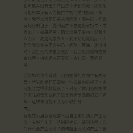
很可能并没有因为产出这个奶粉而死。那头牛
可能根本没有因为提供牛奶而受到伤害。所
以，我不太清楚伤害从何而来，喝牛奶、吃含
有奶粉的包子。乳制品并不总是伤害奶牛，或
者山羊。如果扔掉，确实浪费了食物。就我个
人而言，我是纯素食者。我不使用乳制品，因
为当我饮食中不含牛奶、奶酪、黄油，冰淇淋
时，我打坐的质量会更好。我会用其他植物奶
来代替。植物奶有燕麦奶，杏仁奶，豆奶等
等。
我想如果你告诉她，因为她做的食物里有奶制
品，所以她是在伤害你，你把食物扔掉了，她
可能会觉得佛教徒疯了。对吧？你因为奶奶做
的美味的馒头或包子里含有奶制品而把它们扔
掉，这样做可能不会为佛教加分。
问：
我现在心里总是经常不由自主地对别人产生恶
念，有好几年了，特别困扰我。请问法师：我
为什么会产生恶念？如何阻止恶念的产生？祈