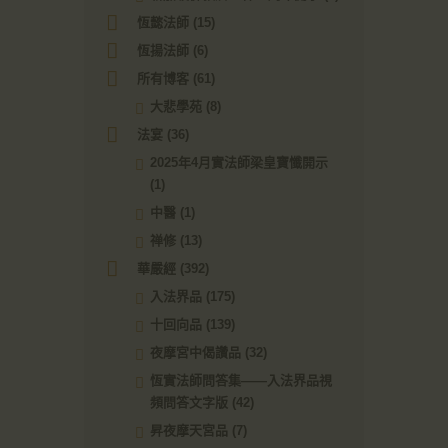
恆懿法師
(15)
恆揚法師
(6)
所有博客
(61)
大悲學苑
(8)
法宴
(36)
2025年4月實法師梁皇寶懺開示
(1)
中醫
(1)
禅修
(13)
華嚴經
(392)
入法界品
(175)
十回向品
(139)
夜摩宮中偈讚品
(32)
恆實法師問答集——入法界品視
頻問答文字版
(42)
昇夜摩天宮品
(7)