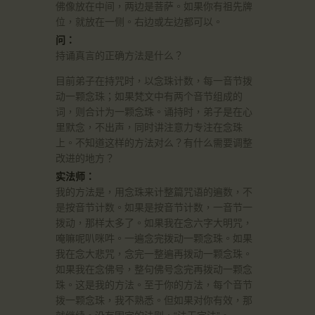
佛像放在中间，两边是菩萨。如果你有祖先牌
位，就放在一侧。右边或左边都可以。
问：
持诵真言的正确方法是什么？
目前弟子在持咒时，以念珠计数，每一音节拨
动一颗念珠；如果梵文中有两个音节组成的
词，则合计为一颗念珠。诵持时，弟子是在心
里默念，不出声，同时讲注意力专注在念珠
上。不知道这样的方法对么？有什么需要调整
改进的地方？
实法师：
我的方法是，用念珠来计整篇咒语的遍数，不
是按音节计数。如果是按音节计数，一音节一
拨动，那样太多了。如果我在念六字大明咒，
唵嘛呢叭咪吽。一遍念完拨动一颗念珠。如果
我在念大悲咒，念完一整遍再拨动一颗念珠。
如果我在念佛号，整句佛号念完再拨动一颗念
珠。这是我的方法。至于你的方法，每个音节
拨一颗念珠，我不熟悉。但如果对你有效，那