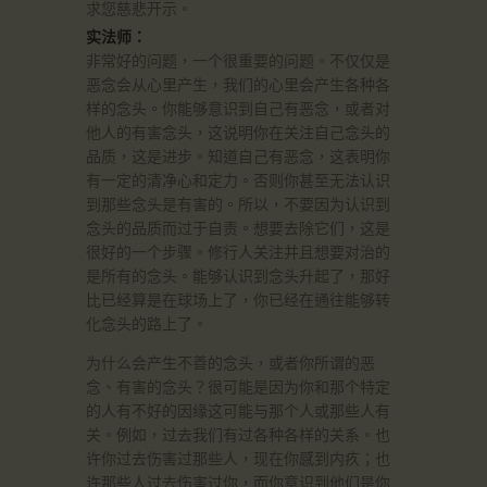
求您慈悲开示。
实法师：
非常好的问题，一个很重要的问题。不仅仅是
恶念会从心里产生，我们的心里会产生各种各
样的念头。你能够意识到自己有恶念，或者对
他人的有害念头，这说明你在关注自己念头的
品质，这是进步。知道自己有恶念，这表明你
有一定的清净心和定力。否则你甚至无法认识
到那些念头是有害的。所以，不要因为认识到
念头的品质而过于自责。想要去除它们，这是
很好的一个步骤。修行人关注并且想要对治的
是所有的念头。能够认识到念头升起了，那好
比已经算是在球场上了，你已经在通往能够转
化念头的路上了。
为什么会产生不善的念头，或者你所谓的恶
念、有害的念头？很可能是因为你和那个特定
的人有不好的因缘这可能与那个人或那些人有
关。例如，过去我们有过各种各样的关系。也
许你过去伤害过那些人，现在你感到内疚；也
许那些人过去伤害过你，而你意识到他们是你