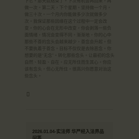
下它。那天就结束了。下次有机会再回来，再
做一次。第二天，下个星期。坚持做一个月。
做三十次。一个月内你能做多少次就做多少
次。我保证那些因缘在这个过程中一定会改
变。你的心会在无形中改变，你会剥落一些负
面情绪，情况会变得不同。渐渐地，你的心中
那些不善的念头会越来越少，善念会升起。但
不要执着于善念。目标不仅仅是去除恶念。你
想要的是“无念”。转化那些念头。让最初的念头
自然、轻盈、自在。应无所住而生其心。你应
该有念头，但心无所住。很高兴你愿意对治这
些念头。
2026.01.04-实法师 华严经入法界品
问答