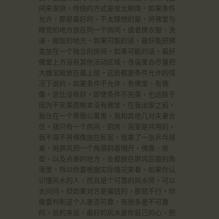
间来安排。传统的方式是坐北朝南。如果条件
允许，那是最好的。不太理想的是，将佛堂与
睡觉的地方放在同一个房间。或者换衣服、洗
澡、做饭的地方。如果可能的话，最好能把佛
龛放在一个独立的房间。如果可能的话，最好
佛堂上方没有其他活动区域。寺庙里会尽量把
大雄宝殿放在最上层。这些都是条件允许的情
况下说的。如果条件不允许，有佛堂、有佛
像，总比没有好。即使条件不完美，也远胜于
因为不完美而根本没有佛堂。在我出家之前，
我住在一个寄宿公寓里。我和其他几对夫妻合
住。我只有一个房间，厨房、浴室是共用的。
我不得不将佛像放在卧室。我拿了一张乒乓球
桌，用屏风把一个角落斜着隔开。佛像、坐
垫，以及点香的地方，全都放在屏风后面的角
落里。所以你要根据实际情况来看。如果你认
识懂风水的人，而且是个可靠的风水师，可以
去问问。但如果对方是骗钱的，那就不行。你
需要判断这个人是否可靠。有很多是不可靠
的。总的来说，最好的风水是你自己的心。把