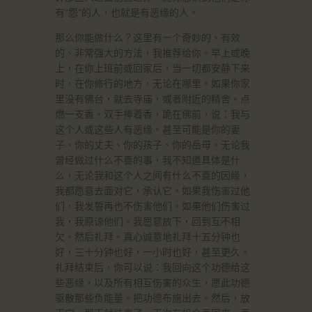
有“怨”的人，也就是有恶缘的人。
那么你能做什么？这里有一个奇妙的、有效
的、非常强大的方法，我推荐给你。早上或晚
上，在你上班前或回家后，当一切都安静下来
时，在你修行的地方，无论在哪里。如果你家
里没有佛台，就去寺庙，或者附近的精舍。点
燃一支香。双手捧着香，跪在佛前，说：我与
这个人或这些人有恶缘。甚至可能是你的妻
子、你的丈夫、你的孩子、你的岳母。无论我
曾经做过什么不善的事，我不知道具体是什
么，无论我和这个人之间有什么不善的因缘，
我都愿意去面对它，承认它。如果我伤害过他
们，我发誓再也不伤害他们。如果他们伤害过
我，我原谅他们。我愿意放下，回到互不相
欠。然后礼拜。真心诚意地礼拜十五分钟也
好，三十分钟也好，一小时也好，甚至更久。
礼拜结束后，你可以说：我回向这个功德给这
些恶缘，以及所有相互伤害的众生，愿此功德
驱散那些负能量。把功德布施出去。然后，放